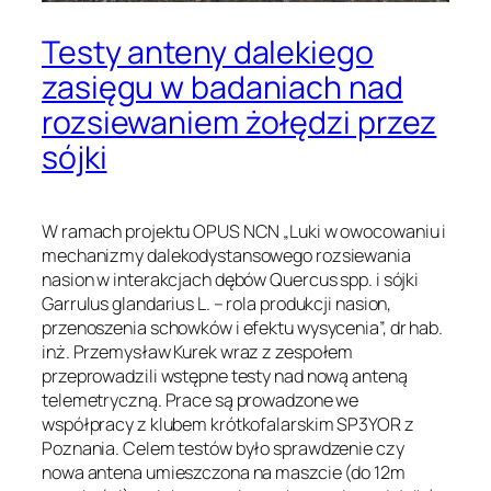
Testy anteny dalekiego
zasięgu w badaniach nad
rozsiewaniem żołędzi przez
sójki
W ramach projektu OPUS NCN „Luki w owocowaniu i
mechanizmy dalekodystansowego rozsiewania
nasion w interakcjach dębów Quercus spp. i sójki
Garrulus glandarius L. – rola produkcji nasion,
przenoszenia schowków i efektu wysycenia”, dr hab.
inż. Przemysław Kurek wraz z zespołem
przeprowadzili wstępne testy nad nową anteną
telemetryczną. Prace są prowadzone we
współpracy z klubem krótkofalarskim SP3YOR z
Poznania. Celem testów było sprawdzenie czy
nowa antena umieszczona na maszcie (do 12m