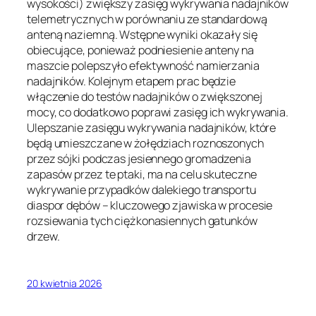
wysokości) zwiększy zasięg wykrywania nadajników
telemetrycznych w porównaniu ze standardową
anteną naziemną. Wstępne wyniki okazały się
obiecujące, ponieważ podniesienie anteny na
maszcie polepszyło efektywność namierzania
nadajników. Kolejnym etapem prac będzie
włączenie do testów nadajników o zwiększonej
mocy, co dodatkowo poprawi zasięg ich wykrywania.
Ulepszanie zasięgu wykrywania nadajników, które
będą umieszczane w żołędziach roznoszonych
przez sójki podczas jesiennego gromadzenia
zapasów przez te ptaki, ma na celu skuteczne
wykrywanie przypadków dalekiego transportu
diaspor dębów – kluczowego zjawiska w procesie
rozsiewania tych ciężkonasiennych gatunków
drzew.
20 kwietnia 2026