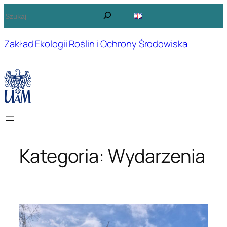
Przejdź
S
do
z
treści
u
Zakład Ekologii Roślin i Ochrony Środowiska
k
a
j
Kategoria:
Wydarzenia